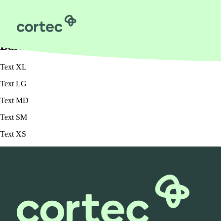
Welcome to Barebones
Förlossning
Base Font /
Alternate Font
Gynekologi
Text XL
Neonatologi
Text LG
Kirurgi
Text MD
Om oss
Text SM
Text XS
Hållbarhet
Beställning
Kontakta oss