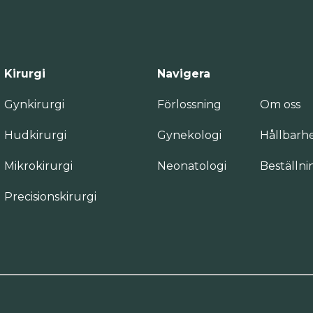
Kirurgi
Navigera
Gynkirurgi
Förlossning
Om oss
Hudkirurgi
Gynekologi
Hållbarh
Mikrokirurgi
Neonatologi
Beställni
Precisionskirurgi