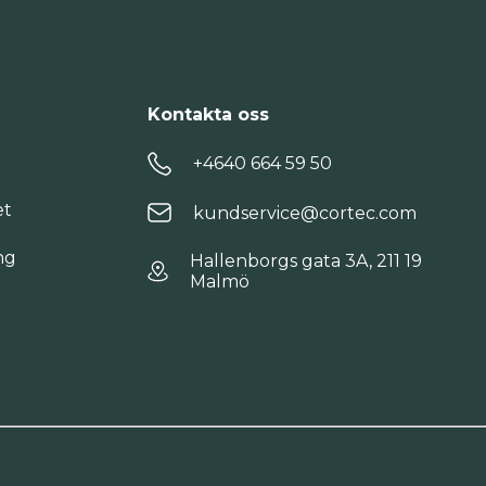
Kontakta oss
+4640 664 59 50
et
kundservice@cortec.com
ng
Hallenborgs gata 3A, 211 19
Malmö