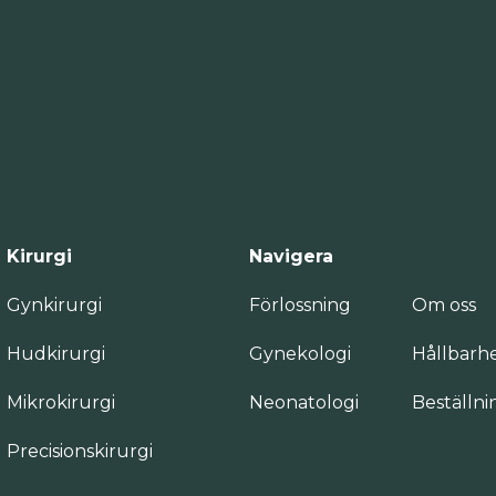
Kirurgi
Navigera
Gynkirurgi
Förlossning
Om oss
Hudkirurgi
Gynekologi
Hållbarh
Mikrokirurgi
Neonatologi
Beställni
Precisionskirurgi