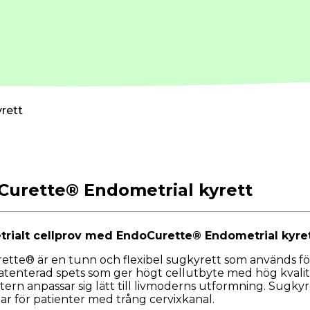
rett
Curette® Endometrial kyrett
rialt cellprov med EndoCurette® Endometrial kyre
tte® är en tunn och flexibel sugkyrett som används fö
atenterad spets som ger högt cellutbyte med hög kvalitet
tern anpassar sig lätt till livmoderns utformning. Sugkyr
r för patienter med trång cervixkanal.