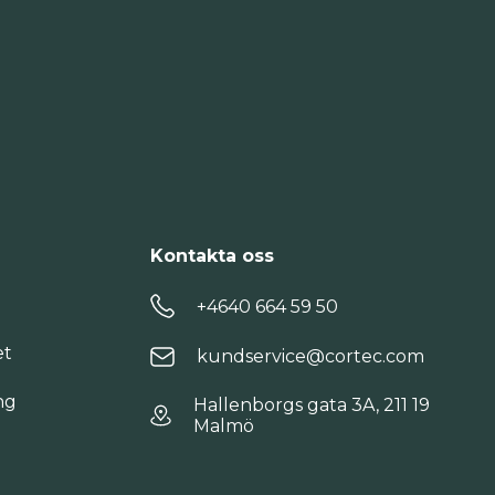
Kontakta oss
+4640 664 59 50
et
kundservice@cortec.com
ng
Hallenborgs gata 3A, 211 19
Malmö