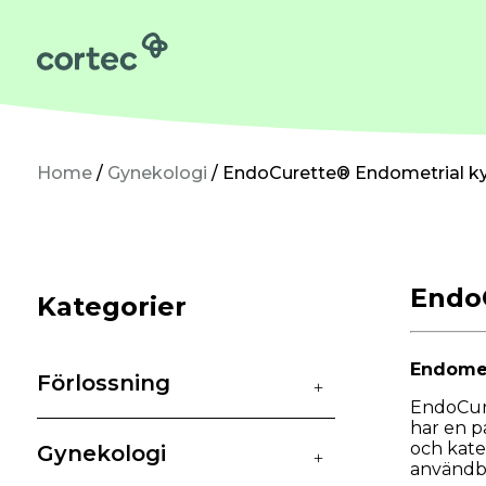
Förlossning
Gynekologi
Neonatologi
Home
/
Gynekologi
/ EndoCurette® Endometrial ky
Kirurgi
Om oss
Endo
Kategorier
Hållbarhet
Endomet
Förlossning
Beställning
Kontakta oss
+
EndoCure
har en p
och kate
Gynekologi
+
användba