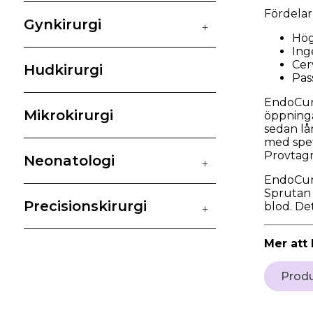
Fördela
Gynkirurgi
+
Hög
Ing
Cer
Hudkirurgi
Pas
EndoCure
Mikrokirurgi
öppninga
sedan lå
med spet
Provtagn
Neonatologi
+
EndoCur
Sprutan 
Precisionskirurgi
blod. De
+
Mer att 
Prod