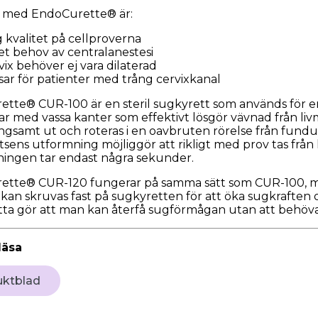
r med EndoCurette® är:
 kvalitet på cellproverna
et behov av centralanestesi
vix behöver ej vara dilaterad
sar för patienter med trång cervixkanal
tte® CUR-100 är en steril sugkyrett som används för e
r med vassa kanter som effektivt lösgör vävnad från livm
ngsamt ut och roteras i en oavbruten rörelse från fundus
sens utformning möjliggör att rikligt med prov tas från 
ingen tar endast några sekunder.
ette® CUR-120 fungerar på samma sätt som CUR-100, me
kan skruvas fast på sugkyretten för att öka sugkraften o
tta gör att man kan återfå sugförmågan utan att behöva
läsa
uktblad