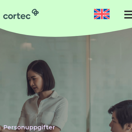
Förlossning
Gynekologi
Neonatologi
Gynkirurgi
Mikrokirurgi
Precisionskirurgi
Hudkirurgi
Om oss
Hållbarhet
Personuppgifter