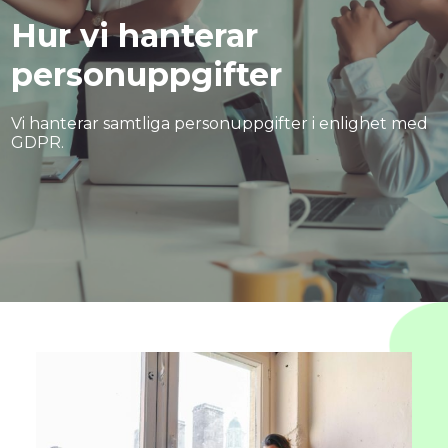
Hur vi hanterar
Beställning
Kontakta oss
personuppgifter
Vi hanterar samtliga personuppgifter i enlighet med
GDPR.