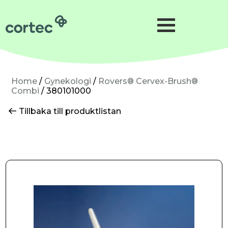
Förlossning
Gynekologi
Neonatologi
Home
/
Gynekologi
/
Rovers® Cervex-Brush®
Combi
/ 380101000
Gynkirurgi
Tillbaka till produktlistan
Mikrokirurgi
Precisionskirurgi
Hudkirurgi
Om oss
Hållbarhet