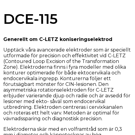
DCE-115
Generellt om C-LETZ koniseringselektrod
Upptäck våra avancerade elektroder som är speciellt
utformade för precision och effektivitet vid C-LETZ
(Contoured Loop Excision of the Transformation
Zone). Elektroderna finns i fyra modeller med olika
konturer optimerade för både ektocervikala och
endocervikala ingrepp. Konturerna följer ett
förutsägbart mönster för CIN-lesionen. Den
asymmetriska rotationselektroden för C-LETZ
erbjuder varierande djup och radie och är avsedd för
lesioner med ekto- såväl som endocervikal
utbredning. Elektroden centreras i cervixkanalen
och roteras ett helt varv. Metoden är optimal för
vävnadssparing och diagnostisk precision.
Elektroderna skär med en volframtråd som är 0,3
mm i diameter och kännetecknas av hög