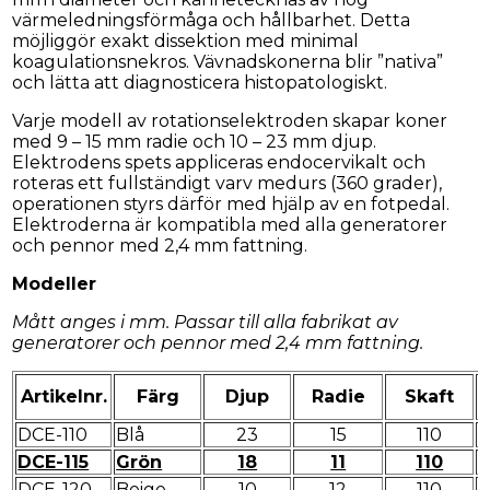
värmeledningsförmåga och hållbarhet. Detta
möjliggör exakt dissektion med minimal
koagulationsnekros. Vävnadskonerna blir ”nativa”
och lätta att diagnosticera histopatologiskt.
Varje modell av rotationselektroden skapar koner
med 9 – 15 mm radie och 10 – 23 mm djup.
Elektrodens spets appliceras endocervikalt och
roteras ett fullständigt varv medurs (360 grader),
operationen styrs därför med hjälp av en fotpedal.
Elektroderna är kompatibla med alla generatorer
och pennor med 2,4 mm fattning.
Modeller
Mått anges i mm. Passar till alla fabrikat av
generatorer och pennor med 2,4 mm fattning.
Artikelnr.
Färg
Djup
Radie
Skaft
DCE-110
Blå
23
15
110
DCE-115
Grön
18
11
110
DCE-120
Beige
10
12
110