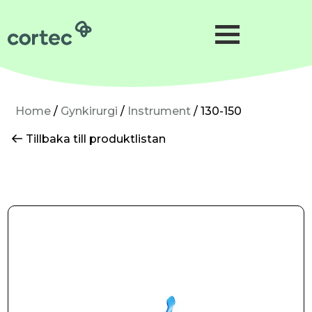
Förlossning
Gynekologi
Neonatologi
Home
/
Gynkirurgi
/
Instrument
/ 130-150
Gynkirurgi
Tillbaka till produktlistan
Mikrokirurgi
Precisionskirurgi
Hudkirurgi
Om oss
Hållbarhet