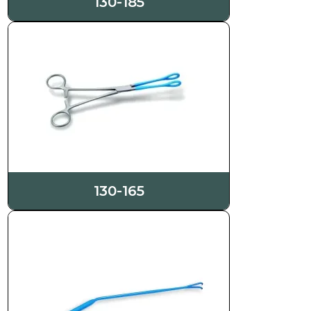
130-185
130-165