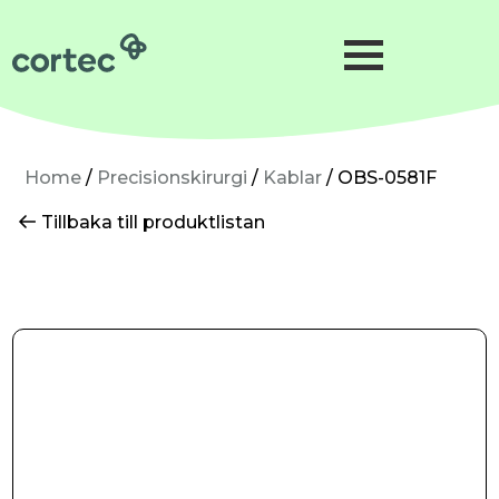
Förlossning
Gynekologi
Neonatologi
Home
/
Precisionskirurgi
/
Kablar
/ OBS-0581F
Gynkirurgi
Tillbaka till produktlistan
Mikrokirurgi
Precisionskirurgi
Hudkirurgi
Om oss
Hållbarhet